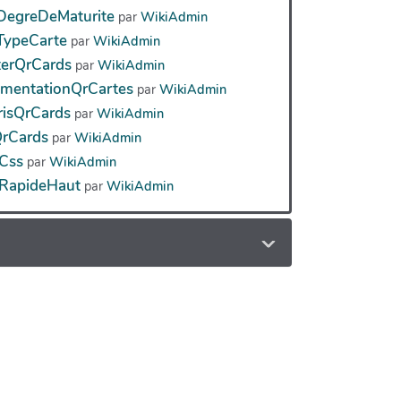
eDegreDeMaturite
par
WikiAdmin
eTypeCarte
par
WikiAdmin
terQrCards
par
WikiAdmin
mentationQrCartes
par
WikiAdmin
risQrCards
par
WikiAdmin
QrCards
par
WikiAdmin
Css
par
WikiAdmin
RapideHaut
par
WikiAdmin