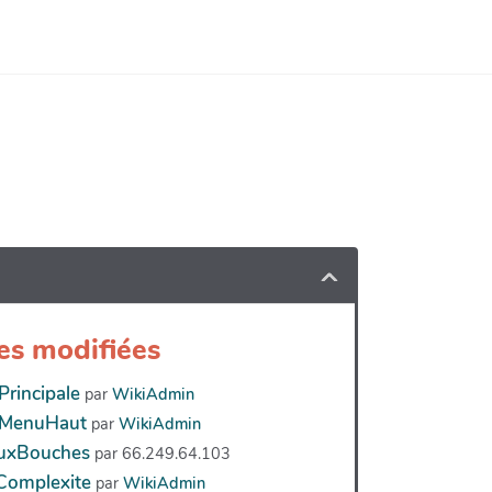
es modifiées
rincipale
par
WikiAdmin
MenuHaut
par
WikiAdmin
uxBouches
par 66.249.64.103
eComplexite
par
WikiAdmin