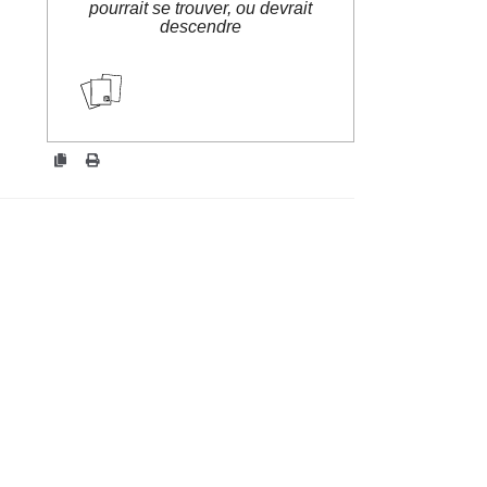
pourrait se trouver, ou devrait
descendre
cartes.maiwann.net/sabotage/
?ArretManque