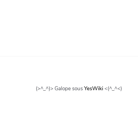
(>^_^)> Galope sous
YesWiki
<(^_^<)