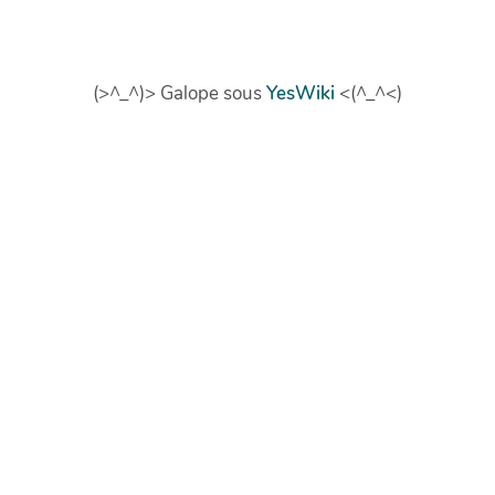
(>^_^)> Galope sous
YesWiki
<(^_^<)