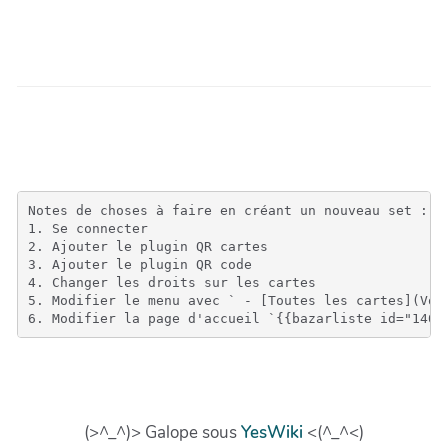
Notes de choses à faire en créant un nouveau set : 

1. Se connecter

2. Ajouter le plugin QR cartes

3. Ajouter le plugin QR code

4. Changer les droits sur les cartes

5. Modifier le menu avec ` - [Toutes les cartes](Voir
(>^_^)> Galope sous
YesWiki
<(^_^<)