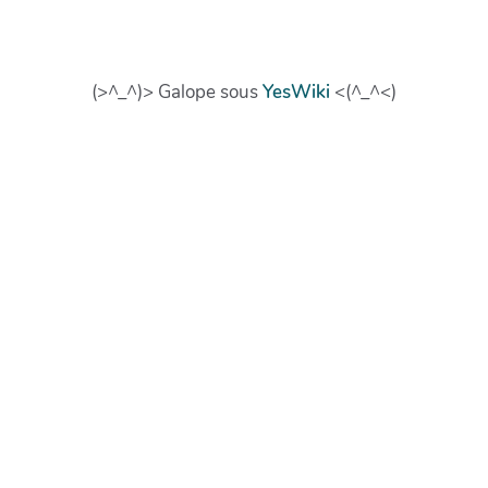
(>^_^)> Galope sous
YesWiki
<(^_^<)