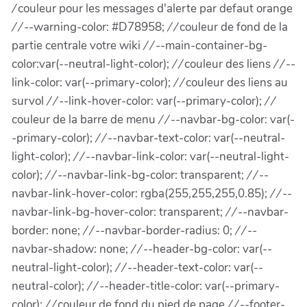
/
couleur pour les messages d'alerte par defaut orange
/ /
--warning-color: #D78958;
/ /
couleur de fond de la
partie centrale votre wiki
/ /
--main-container-bg-
color:var(--neutral-light-color);
/ /
couleur des liens
/ /
--
link-color: var(--primary-color);
/ /
couleur des liens au
survol
/ /
--link-hover-color: var(--primary-color);
/ /
couleur de la barre de menu
/ /
--navbar-bg-color: var(-
-primary-color);
/ /
--navbar-text-color: var(--neutral-
light-color);
/ /
--navbar-link-color: var(--neutral-light-
color);
/ /
--navbar-link-bg-color: transparent;
/ /
--
navbar-link-hover-color: rgba(255,255,255,0.85);
/ /
--
navbar-link-bg-hover-color: transparent;
/ /
--navbar-
border: none;
/ /
--navbar-border-radius: 0;
/ /
--
navbar-shadow: none;
/ /
--header-bg-color: var(--
neutral-light-color);
/ /
--header-text-color: var(--
neutral-color);
/ /
--header-title-color: var(--primary-
color);
/ /
couleur de fond du pied de page
/ /
--footer-