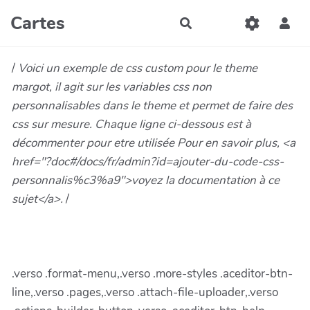
Aller au contenu principal
Cartes
Rechercher
/
Voici un exemple de css custom pour le theme
margot, il agit sur les variables css non
personnalisables dans le theme et permet de faire des
css sur mesure. Chaque ligne ci-dessous est à
décommenter pour etre utilisée Pour en savoir plus, <a
href="?doc#/docs/fr/admin?id=ajouter-du-code-css-
personnalis%c3%a9">voyez la documentation à ce
sujet</a>.
/
.verso .format-menu,.verso .more-styles .aceditor-btn-
line,.verso .pages,.verso .attach-file-uploader,.verso