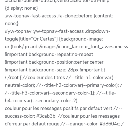
.actions-builder-button,.verso .aceditor-btn-help
{display: none;}
.yw-topnav-fast-access .fa-clone::before {content:
none;}
#yw-topnav .yw-topnav-fast-access .dropdown-
toggle[title="Qr Cartes"] {background-image:
url(tools/qrcards/images/icone_lanceur_font_awesome.s
!important;background-repeat:no-repeat
!important;background-position:center center
!important;background-size: 28px !important;}
/
/
:root {
/ /
couleur des titres
/ /
--title-h1-color:var(--
neutral-color);
/ /
--title-h2-color:var(--primary-color);
/
/
--title-h3-color:var(--secondary-color-1);
/ /
--title-
h4-color:var(--secondary-color-2);
couleur pour les messages positifs par defaut vert
/ /
--
success-color: #3cab3b;
/ /
couleur pour les messages
d'erreur par defaut rouge
/ /
--danger-color: #d8604c;
/