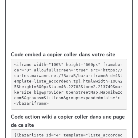
Code embed a copier coller dans votre site
<iframe width="100%" height="600px" framebor
der="0" allowfullscreen="true" src="https://
cartes.maiwann.net/?BazaR/bazariframe&id=4&t
emplate=liste_accordeon.tpl.html&width=100%2
5&height=600px&lat=46.22763&lon=2.213749&mar
kersize=big&provider=OpenStreetMap.Mapnik&zo
om=5&groups=&titles=&groupsexpanded=false">
</bazariframe>
Code action wiki a copier coller dans une page
de ce site
{{bazarliste id="4" template="liste_accordeo