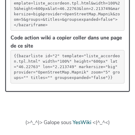
emplate=liste_accordeon.tpl.html&width=100%2
5&height=600px&lat=46.22763&lon=2.213749&mar
kersize=big&provider=OpenStreetMap.Mapnik&zo
om=5&groups=&titles=&groupsexpanded=false">
</bazariframe>
Code action wiki a copier coller dans une page
de ce site
{{bazarliste id="2" template="liste_accordeo
n.tpl.html" width="100%" height="600px" lat
="46.22763" lon="2.213749" markersize="big" 
provider="OpenStreetMap.Mapnik" zoom="5" gro
ups="" titles="" groupsexpanded="false"}}
(>^_^)> Galope sous
YesWiki
<(^_^<)