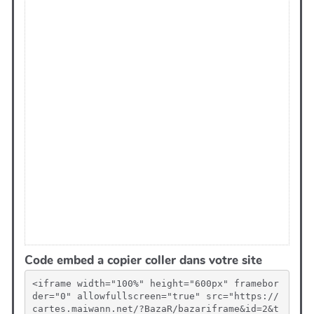
Code embed a copier coller dans votre site
<iframe width="100%" height="600px" framebor
der="0" allowfullscreen="true" src="https://
cartes.maiwann.net/?BazaR/bazariframe&id=2&t