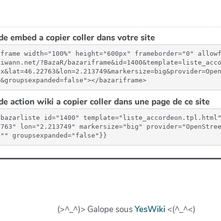
e embed a copier coller dans votre site
iframe width="100%" height="600px" frameborder="0" allow
aiwann.net/?BazaR/bazariframe&id=1400&template=liste_acc
px&lat=46.22763&lon=2.213749&markersize=big&provider=Ope
=&groupsexpanded=false"></bazariframe>
e action wiki a copier coller dans une page de ce site
{bazarliste id="1400" template="liste_accordeon.tpl.html
2763" lon="2.213749" markersize="big" provider="OpenStre
="" groupsexpanded="false"}}
(>^_^)> Galope sous
YesWiki
<(^_^<)