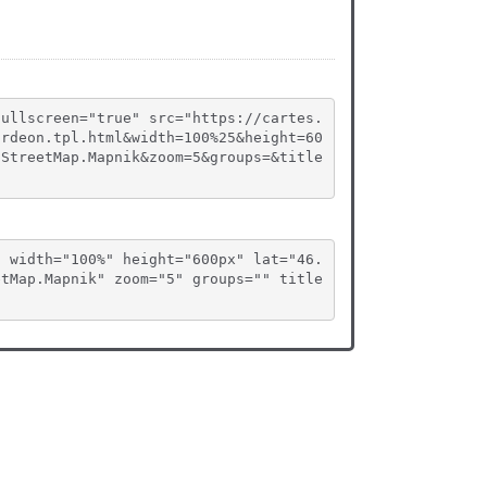
fullscreen="true" src="https://cartes.
ordeon.tpl.html&width=100%25&height=60
nStreetMap.Mapnik&zoom=5&groups=&title
" width="100%" height="600px" lat="46.
etMap.Mapnik" zoom="5" groups="" title