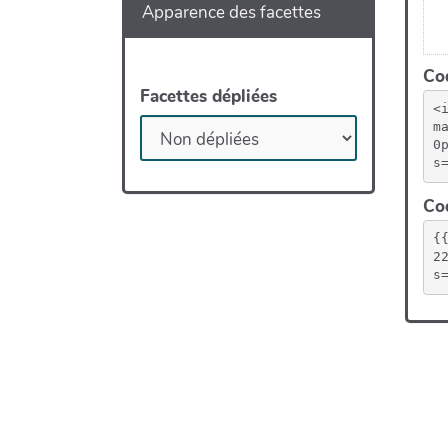
Apparence des facettes
Etat d'avancement de
la carte
Cod
Facettes dépliées
<
m
0
s
Cod
{
2
s