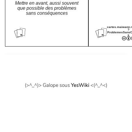
Mettre en avant, aussi souvent
que possible des problèmes
sans conséquences
cartes.maiwann.n
?
ProblemesSans
s
(>^_^)> Galope sous
YesWiki
<(^_^<)