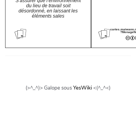
S'assurer que l'environnement
du lieu de travail soit
désordonné, en laissant les
éléments sales
cartes.maiwann.n
?MenageN
(>^_^)> Galope sous
YesWiki
<(^_^<)