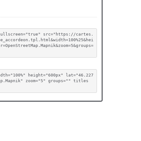
fullscreen="true" src="https://cartes.
te_accordeon.tpl.html&width=100%25&hei
er=OpenStreetMap.Mapnik&zoom=5&groups=
idth="100%" height="600px" lat="46.227
ap.Mapnik" zoom="5" groups="" titles