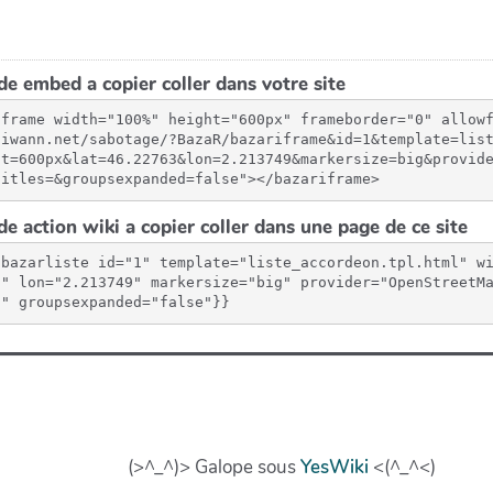
e embed a copier coller dans votre site
iframe width="100%" height="600px" frameborder="0" allow
aiwann.net/sabotage/?BazaR/bazariframe&id=1&template=lis
ht=600px&lat=46.22763&lon=2.213749&markersize=big&provid
titles=&groupsexpanded=false"></bazariframe>
e action wiki a copier coller dans une page de ce site
{bazarliste id="1" template="liste_accordeon.tpl.html" w
3" lon="2.213749" markersize="big" provider="OpenStreetM
"" groupsexpanded="false"}}
(>^_^)> Galope sous
YesWiki
<(^_^<)