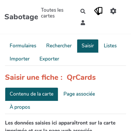
Aller au contenu principal
Toutes les
Rechercher
Sabotage
cartes
Formulaires
Rechercher
Saisir
Listes
Importer
Exporter
Saisir une fiche : QrCards
Contenu de la carte
Page associée
À propos
Les données saisies ici apparaîtront sur la carte
imprimée et sur la page web associée.