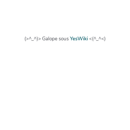
(>^_^)> Galope sous
YesWiki
<(^_^<)