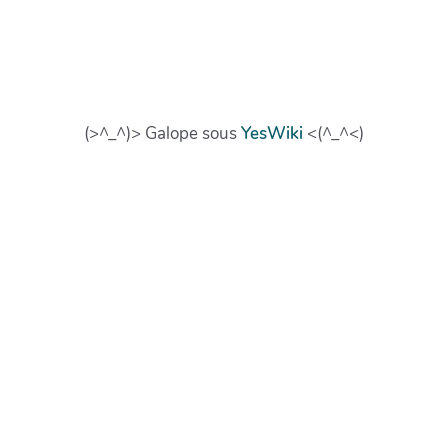
(>^_^)> Galope sous
YesWiki
<(^_^<)