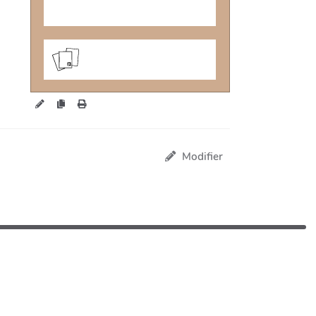
cartes.maiwann.net/habitatsle
gers/?VentilatioN
Modifier