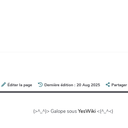
Éditer la page
Dernière édition : 20 Aug 2025
Partager
(>^_^)> Galope sous
YesWiki
<(^_^<)