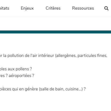
itats
Enjeux
Critères
Ressources
R
r la pollution de l'air intérieur (allergènes, particules fines,
bles aux pollens ?
res ? aéroportées ?
èces qui en génère (salle de bain, cuisine…) ?