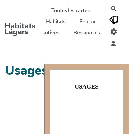
Aller au contenu principal
Recherc
Toutes les cartes
Habitats
Enjeux
Habitats
Légers
Critères
Ressources
Usages
USAGES
USAGES
- Que souhaitez-vous faire dans votre
habitat ?
- Quels usages sont prioritaires ?
secondaires ? optionnels ?