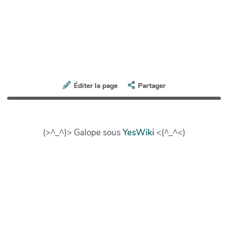
Éditer la page
Partager
(>^_^)> Galope sous
YesWiki
<(^_^<)