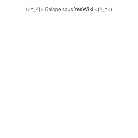
(>^_^)> Galope sous
YesWiki
<(^_^<)