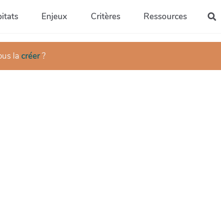
itats
Enjeux
Critères
Ressources
R
ous la
créer
?