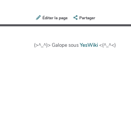
Éditer la page
Partager
(>^_^)> Galope sous
YesWiki
<(^_^<)