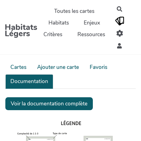
Aller au contenu principal
Recherc
Toutes les cartes
Habitats
Enjeux
Habitats
Légers
Critères
Ressources
Cartes
Ajouter une carte
Favoris
Documentation
Voir la documentation complète