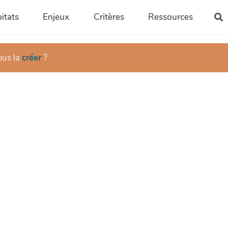
itats
Enjeux
Critères
Ressources
R
ous la
créer
?