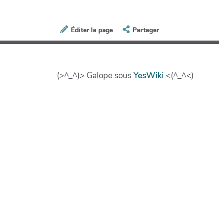
Éditer la page
Partager
(>^_^)> Galope sous
YesWiki
<(^_^<)