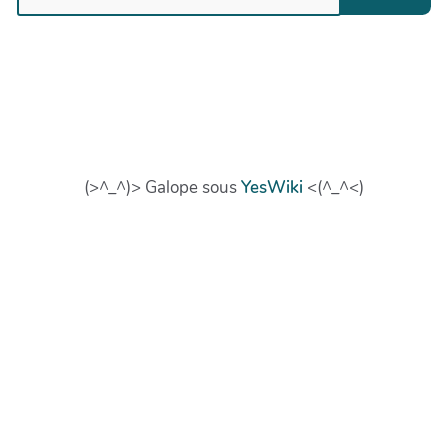
(>^_^)> Galope sous
YesWiki
<(^_^<)