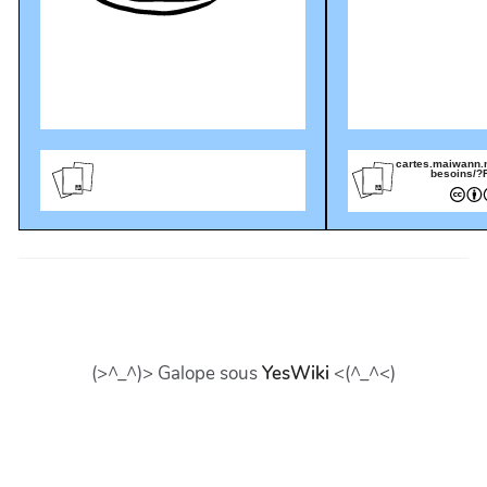
cartes.maiwann.
besoins/?
(>^_^)> Galope sous
YesWiki
<(^_^<)