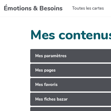
Aller au contenu principal
Émotions & Besoins
Toutes les cartes
Mes contenu
Mes paramètres
Mes pages
Mes favoris
Mes fiches bazar