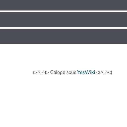
(>^_^)> Galope sous
YesWiki
<(^_^<)