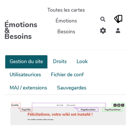
Aller au contenu principal
Toutes les cartes
Rechercher
Émotions
Émotions
&
Besoins
Besoins
Gestion du site
Droits
Look
Utilisateurices
Fichier de conf
MAJ / extensions
Sauvegardes