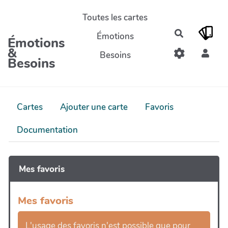
Aller au contenu principal
Toutes les cartes
Rechercher
Émotions
Émotions
&
Besoins
Besoins
Cartes
Ajouter une carte
Favoris
Documentation
Mes favoris
Mes favoris
L'usage des favoris n'est possible que pour