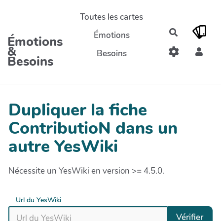
Aller au contenu principal
Toutes les cartes
Rechercher
Émotions
Émotions
&
Besoins
Besoins
Dupliquer la fiche
ContributioN dans un
autre YesWiki
Nécessite un YesWiki en version >= 4.5.0.
Url du YesWiki
Vérifier