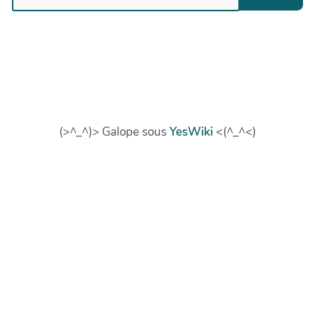
(>^_^)> Galope sous
YesWiki
<(^_^<)