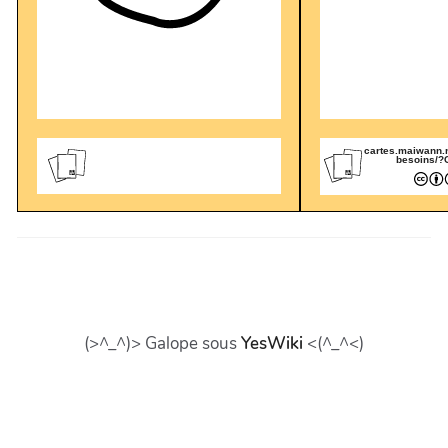
cartes.maiwann.
besoins/?
(>^_^)> Galope sous
YesWiki
<(^_^<)