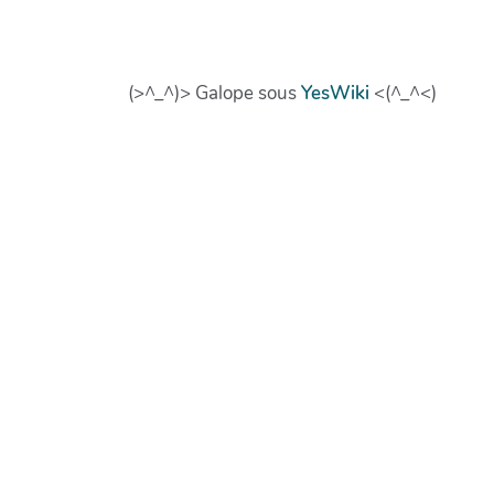
(>^_^)> Galope sous
YesWiki
<(^_^<)