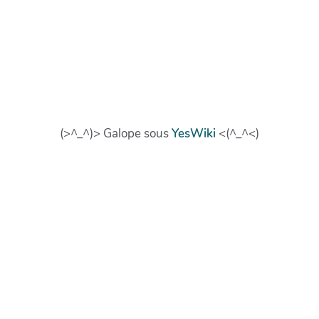
(>^_^)> Galope sous
YesWiki
<(^_^<)