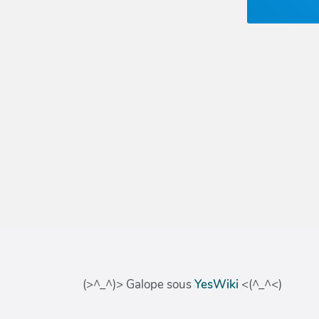
(>^_^)> Galope sous
YesWiki
<(^_^<)